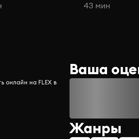
н
43 мин
Ваша оце
ть онлайн на FLEX в
Жанры