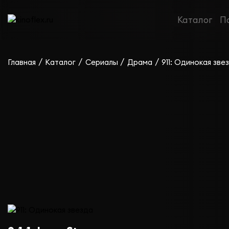
Сериал 911: Одинокая звезда — сезон 3
Каталог
П
/
/
/
/
Главная
Каталог
Сериалы
Драма
911: Одинокая зве