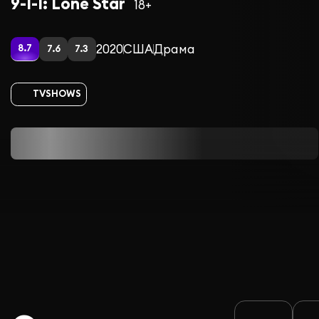
9-1-1: Lone Star
18+
2020
США
Драма
8.7
7.6
7.3
TVSHOWS