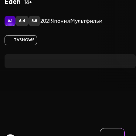
Eden
18+
2021
Япония
Мультфильм
6.1
6.4
5.5
TVSHOWS