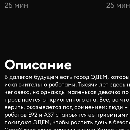
25 мин
25 ми
Описание
В далеком будущем есть город ЭДЕМ, котор
исключительно роботами. Тысячи лет здесь н
человека, но однажды маленькая девочка по
просыпается от криогенного сна. Все, во чт
верить, оказывается под сомнением: люди —
роботов E92 и A37 становятся ее приемными
покидают ЭДЕМ, чтобы растить дочь в безопа
Сара? Если люди исчезли с лица Земли так да