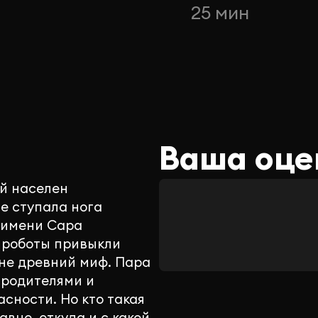
н
25 мин
Ваша оце
ый населен
е ступала нога
 имени Сара
о роботы привыкли
 не древний миф. Пара
 родителями и
сности. Но кто такая
вно, откуда и с какой