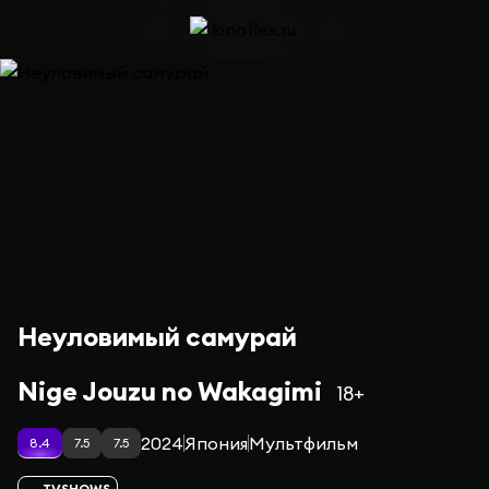
Неуловимый самурай
Nige Jouzu no Wakagimi
18+
2024
Япония
Мультфильм
8.4
7.5
7.5
TVSHOWS