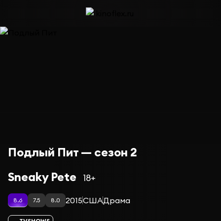
Подлый Пит — сезон 2
Sneaky Pete
18+
2015
США
Драма
8.6
7.5
8.0
TVSHOWS