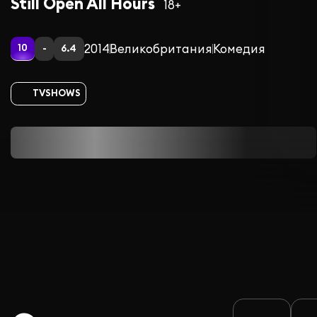
Still Open All Hours
18+
2014
Великобритания
Комедия
10
-
6.4
TVSHOWS