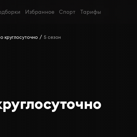
одборки
Избранное
Спорт
Тарифы
/
о круглосуточно
5 сезон
круглосуточно