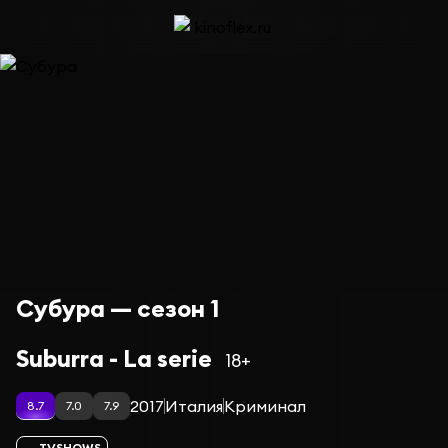
Субура — сезон 1
Suburra - La serie
18+
2017
Италия
Криминал
8.7
7.0
7.9
TVSHOWS