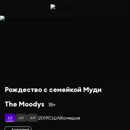
Рождество с семейкой Муди
The Moodys
18+
2019
США
Комедия
5.5
6.0
6.9
TVSHOWS