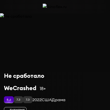
Не сработало
WeCrashed
18+
2022
США
Драма
8.6
7.3
7.3
TVSHOWS