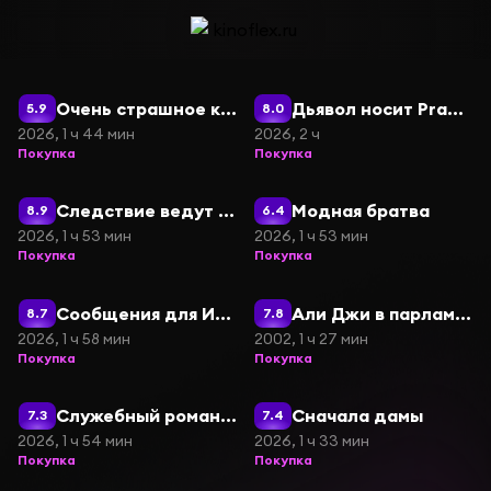
Фильмы онлайн — каталог кино
Очень страшное кино 6
Дьявол носит Prada 2
5.9
8.0
2026, 1 ч 44 мин
2026, 2 ч
Покупка
Покупка
Следствие ведут овечки
Модная братва
8.9
6.4
2026, 1 ч 53 мин
2026, 1 ч 53 мин
Покупка
Покупка
Сообщения для Изабель
Али Джи в парламенте
8.7
7.8
2026, 1 ч 58 мин
2002, 1 ч 27 мин
Покупка
Покупка
Служебный роман (2026)
Сначала дамы
7.3
7.4
2026, 1 ч 54 мин
2026, 1 ч 33 мин
Покупка
Покупка