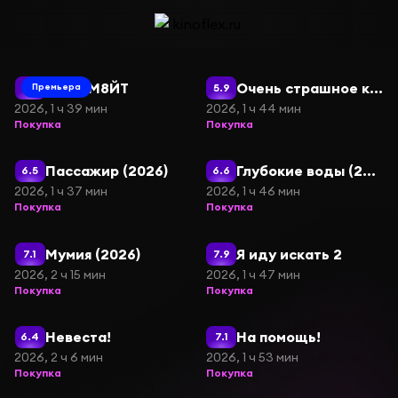
Фильмы онлайн — каталог кино
СОУЛМ8ЙТ
Очень страшное кино 6
6.9
5.9
Премьера
2026, 1 ч 39 мин
2026, 1 ч 44 мин
Покупка
Покупка
Пассажир (2026)
Глубокие воды (2026)
6.5
6.6
2026, 1 ч 37 мин
2026, 1 ч 46 мин
Покупка
Покупка
Мумия (2026)
Я иду искать 2
7.1
7.9
2026, 2 ч 15 мин
2026, 1 ч 47 мин
Покупка
Покупка
Невеста!
На помощь!
6.4
7.1
2026, 2 ч 6 мин
2026, 1 ч 53 мин
Покупка
Покупка