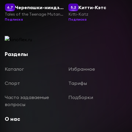
Черепашки-ниндзя: истории
Китти-Кэтс
6.7
5.2
Tales of the Teenage Mutant Ninja Turtles
Kitti-Katz
Подписка
Подписка
Разделы
Каталог
Избранное
Спорт
Тарифы
Часто задаваемые
Подборки
вопросы
О нас