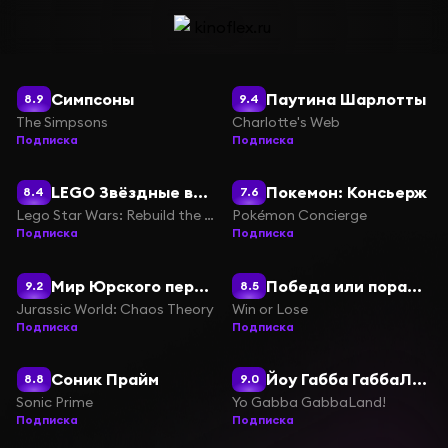
Симпсоны
Паутина Шарлотты
8.9
9.4
The Simpsons
Charlotte's Web
Подписка
Подписка
LEGO Звёздные войны: Восстанови Галактику
Покемон: Консьерж
8.4
7.6
Lego Star Wars: Rebuild the Galaxy
Pokémon Concierge
Подписка
Подписка
Мир Юрского периода: Теория хаоса
Победа или поражение
9.2
8.5
Jurassic World: Chaos Theory
Win or Lose
Подписка
Подписка
Соник Прайм
Йоу Габба ГаббаЛандия!
8.8
9.0
Sonic Prime
Yo Gabba GabbaLand!
Подписка
Подписка