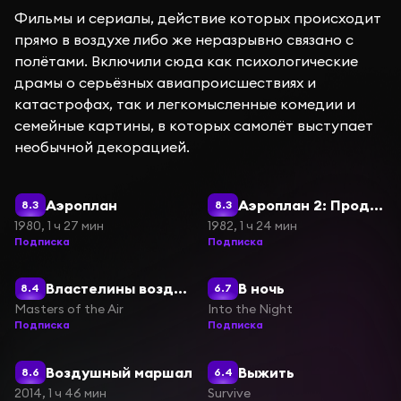
Фильмы и сериалы, действие которых происходит
прямо в воздухе либо же неразрывно связано с
полётами. Включили сюда как психологические
драмы о серьёзных авиапроисшествиях и
катастрофах, так и легкомысленные комедии и
семейные картины, в которых самолёт выступает
необычной декорацией.
Аэроплан
Аэроплан 2: Продолжение
8.3
8.3
1980, 1 ч 27 мин
1982, 1 ч 24 мин
Подписка
Подписка
Властелины воздуха
В ночь
8.4
6.7
Masters of the Air
Into the Night
Подписка
Подписка
Воздушный маршал
Выжить
8.6
6.4
2014, 1 ч 46 мин
Survive