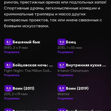
рингах, престижных аренах или подпольных залах!
Спортивные драмы, легкомысленные комедии и
криминальные триллеры и масса других
интересных проектов, так или иначе связанных с
боевыми искусствами.
Бешеный бык
Боец
8.1
9.0
1980, 2 ч 9 мин
2010, 1 ч 55 мин
Подписка
Подписка
Бойцовская ночь: Афера на миллион
Внутренняя кухня Китайского квартала
8.1
5.7
Fight Night: The Million Dollar Heist
Interior Chinatown
Подписка
Подписка
Воин (2011)
Воин (2019)
9.3
8.9
2011, 2 ч 19 мин
Warrior
Подписка
Подписка