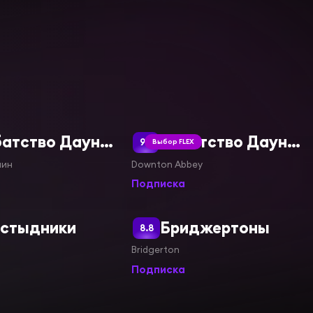
Аббатство Даунтон 2
Аббатство Даунтон (2010–2015)
9.2
Выбор FLEX
мин
Downton Abbey
Подписка
сстыдники
Бриджертоны
8.8
Bridgerton
Подписка