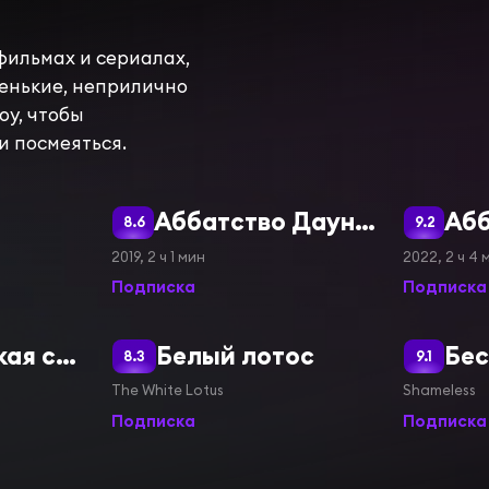
фильмах и сериалах,
ленькие, неприлично
оу, чтобы
и посмеяться.
Аббатство Даунтон
8.6
9.2
2019, 2 ч 1 мин
2022, 2 ч 4 
Подписка
Подписка
Американская семейка
Белый лотос
Бе
8.3
9.1
The White Lotus
Shameless
Подписка
Подписка