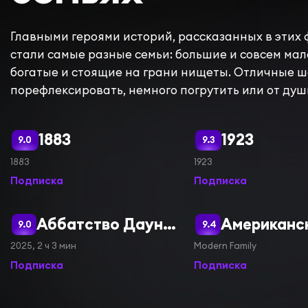
Главными героями историй, рассказанных в этих 
стали самые разные семьи: большие и совсем ма
богатые и стоящие на грани нищеты. Отличные ш
порефлексировать, немного погрутить или от душ
1883
1923
9.0
9.3
1883
1923
Подписка
Подписка
Аббатство Даунтон 3
9.0
9.4
2025, 2 ч 3 мин
Modern Family
Подписка
Подписка