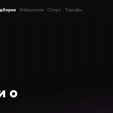
дборки
Избранное
Спорт
Тарифы
и о