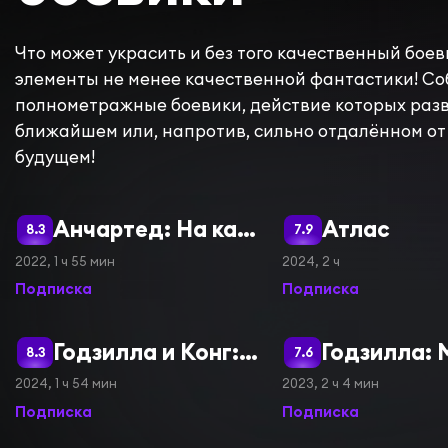
Что может украсить и без того качественный боев
элементы не менее качественной фантастики! Со
полнометражные боевики, действие которых раз
ближайшем или, напротив, сильно отдалённом от
будущем!
Анчартед: На картах не значится
Атлас
8.3
7.9
2022, 1 ч 55 мин
2024, 2 ч
Подписка
Подписка
Годзилла и Конг: Новая империя
8.3
7.6
2024, 1 ч 54 мин
2023, 2 ч 4 мин
Подписка
Подписка