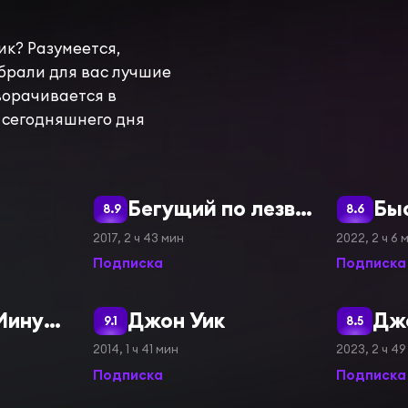
ик? Разумеется,
брали для вас лучшие
ворачивается в
 сегодняшнего дня
Бегущий по лезвию 2049
Бы
8.9
8.6
2017, 2 ч 43 мин
2022, 2 ч 6 
Подписка
Подписка
Годзилла: Минус один
Джон Уик
Джо
9.1
8.5
2014, 1 ч 41 мин
2023, 2 ч 49
Подписка
Подписка