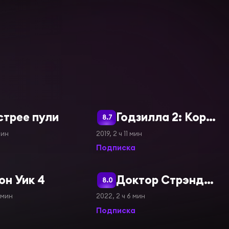
стрее пули
Годзилла 2: Король монстров
8.7
мин
2019, 2 ч 11 мин
Подписка
н Уик 4
Доктор Стрэндж: В мультивселенной безумия
8.0
 мин
2022, 2 ч 6 мин
Подписка