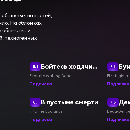
лобальных напастей,
ило. На обломках
е общество и
й, техногенных
Бойтесь ходячих мертвецов
8.3
7.7
Fear the Walking Dead
El refugio a
Подписка
Подписка
В пустыне смерти
Де
8.1
7.8
Into the Badlands
Deca-Denc
Подписка
Подписка