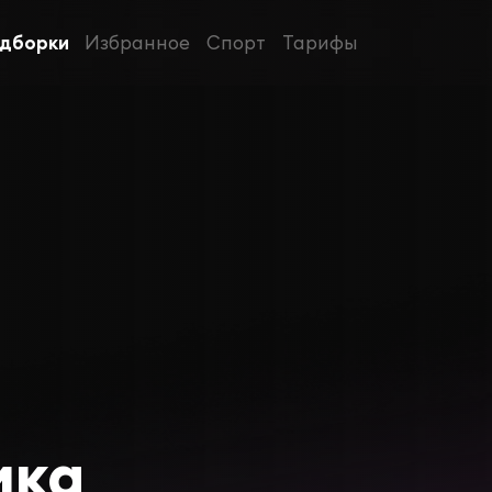
дборки
Избранное
Спорт
Тарифы
ика