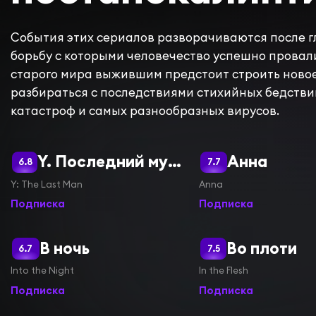
События этих сериалов разворачиваются после г
борьбу с которыми человечество успешно провал
старого мира выжившим предстоит строить ново
разбираться с последствиями стихийных бедстви
катастроф и самых разнообразных вирусов.
Y. Последний мужчина
Анна
6.8
7.7
Y: The Last Man
Anna
Подписка
Подписка
В ночь
Во плоти
6.7
7.5
Into the Night
In the Flesh
Подписка
Подписка