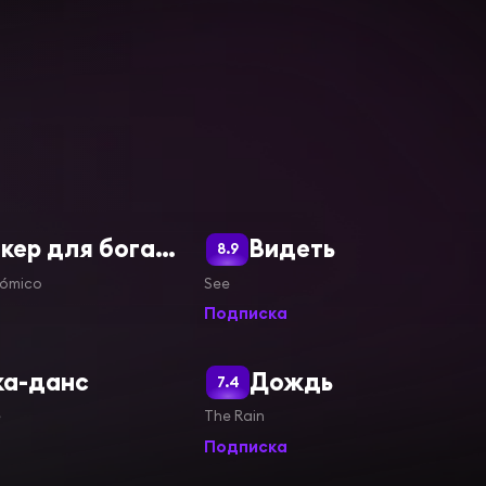
Бункер для богачей
Видеть
8.9
tómico
See
Подписка
ка-данс
Дождь
7.4
e
The Rain
Подписка