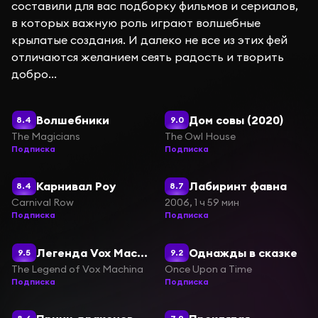
составили для вас подборку фильмов и сериалов,
в которых важную роль играют волшебные
крылатые создания. И далеко не все из этих фей
отличаются желанием сеять радость и творить
добро...
Волшебники
Дом совы (2020)
8.4
9.0
The Magicians
The Owl House
Подписка
Подписка
Карнивал Роу
Лабиринт фавна
8.4
8.7
Carnival Row
2006, 1 ч 59 мин
Подписка
Подписка
Легенда Vox Machina
Однажды в сказке
9.5
9.2
The Legend of Vox Machina
Once Upon a Time
Подписка
Подписка