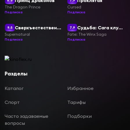
Принц драконов
Проклятая
8.6
7.9
The Dragon Prince
Cursed
Подписка
Подписка
Сверхъестественное
Судьба: Сага клуба Винкс
9.5
7.9
Supernatural
Fate: The Winx Saga
Подписка
Подписка
Разделы
Каталог
Избранное
Спорт
Тарифы
Часто задаваемые
Подборки
вопросы