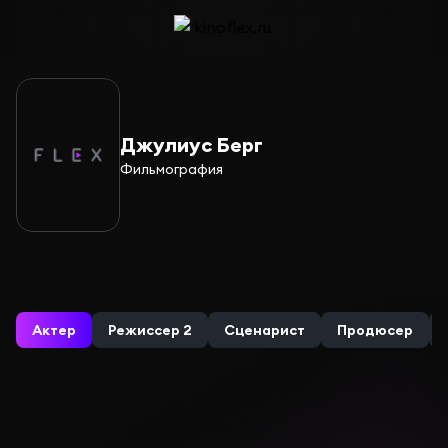
Джулиус Берг
Фильмография
Актер
Режиссер 2
Сценарист
Продюсер