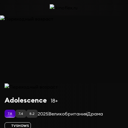
Сериал Переходный возраст
Adolescence
18+
2025
Великобритания
Драма
7.8
7.4
8.2
TVSHOWS