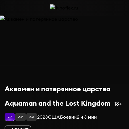
Аквамен и потерянное царство
Aquaman and the Lost Kingdom
18+
2023
США
Боевик
2 ч 3 мин
7.7
6.2
5.6
TVSHOWS