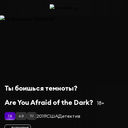
Ты боишься темноты?
Are You Afraid of the Dark?
18+
2019
США
Детектив
7.8
6.3
7.1
TVSHOWS