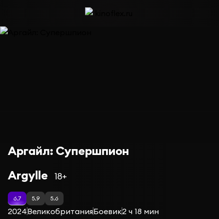
Аргайл: Супершпион
Argylle
18+
6.7
5.9
5.6
2024
Великобритания
Боевик
2 ч 18 мин