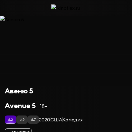
Авеню 5
Avenue 5
18+
2020
США
Комедия
6.2
6.9
6.7
TVSHOWS