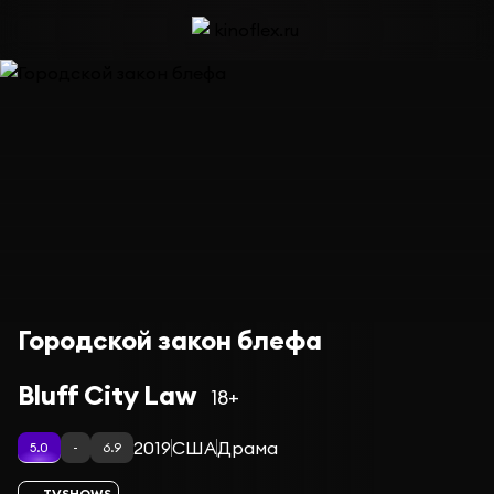
Городской закон блефа
Bluff City Law
18+
2019
США
Драма
5.0
-
6.9
TVSHOWS