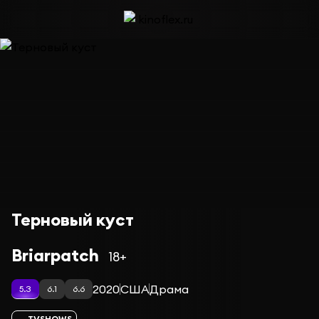
Терновый куст
Briarpatch
18+
2020
США
Драма
5.3
6.1
6.6
TVSHOWS