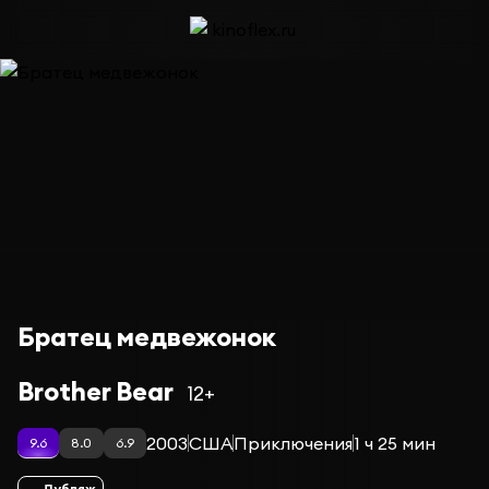
Братец медвежонок
Brother Bear
12+
2003
США
Приключения
1 ч 25 мин
9.6
8.0
6.9
Дубляж