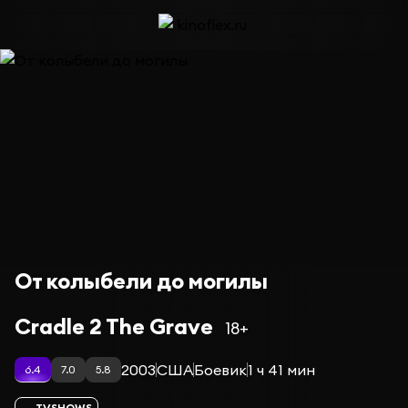
От колыбели до могилы
Cradle 2 The Grave
18+
2003
США
Боевик
1 ч 41 мин
6.4
7.0
5.8
TVSHOWS