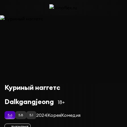
Куриный наггетс
Dalkgangjeong
18+
2024
Корея
Комедия
5.6
5.8
5.1
TVSHOWS