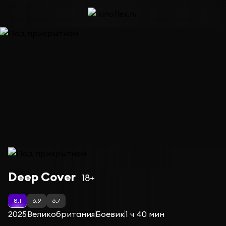
Фильм Под прикрытием
Deep Cover
18+
8.1
6.9
6.7
2025
Великобритания
Боевик
1 ч 40 мин