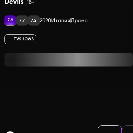
Devils
18+
2020
Италия
Драма
7.9
7.7
7.2
TVSHOWS