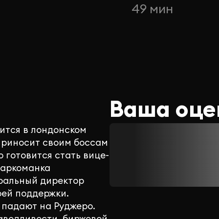
н
49 мин
Ваша оце
ится в лондонском
приносит своим боссам
 готовится стать вице-
наркоманка
еральный директор
оей поддержки.
 падают на Руджеро.
аведливости, биржевой