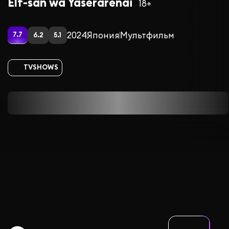
Elf-san wa Yaserarenai
18+
2024
Япония
Мультфильм
7.7
6.2
5.1
TVSHOWS