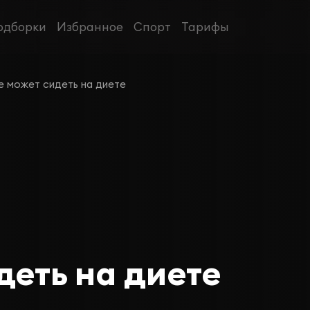
одборки
Избранное
Спорт
Тарифы
е может сидеть на диете
деть на диете