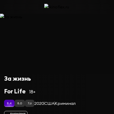
За жизнь
For Life
18+
2020
США
Криминал
8.4
8.0
7.6
TVSHOWS