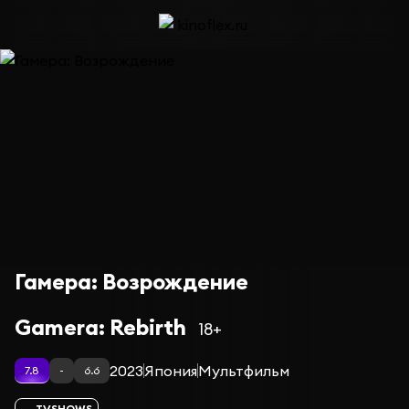
Гамера: Возрождение
Gamera: Rebirth
18+
2023
Япония
Мультфильм
7.8
-
6.6
TVSHOWS