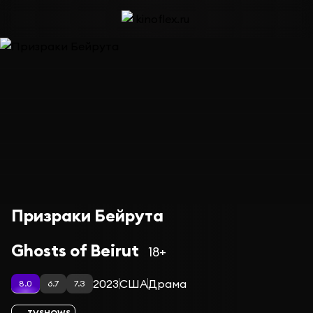
Призраки Бейрута
Ghosts of Beirut
18+
2023
США
Драма
8.0
6.7
7.3
TVSHOWS