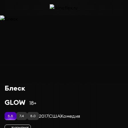
Блеск
GLOW
18+
2017
США
Комедия
8.8
7.4
8.0
TVSHOWS