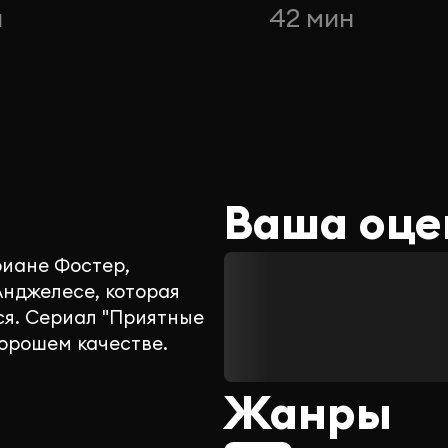
н
42 мин
Ваша оце
риане Фостер,
нджелесе, которая
ься. Сериал "Приятные
хорошем качестве.
Жанры