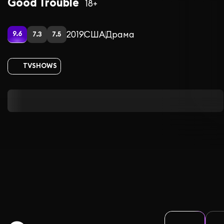
Good Trouble
18+
2019
США
Драма
9.6
7.3
7.5
TVSHOWS