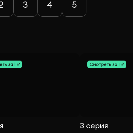
2
3
4
5
ть за 1 ₽
Смотреть за 1 ₽
я
3 серия