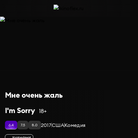
Мне очень жаль
I'm Sorry
18+
2017
США
Комедия
6.4
7.5
8.0
TVSHOWS