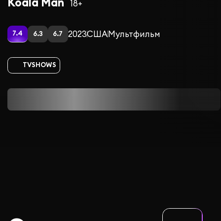
Koala Man
18+
2023
США
Мультфильм
7.4
6.3
6.7
TVSHOWS