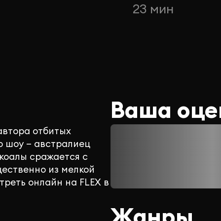
н
23 мин
Ваша оце
автора отбитых
о шоу — австралиец
-коалы сражается с
ественно из мелкой
треть онлайн на FLEX в
Жанры