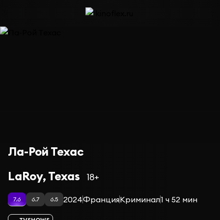
Ла-Рой Техас
LaRoy, Texas
18+
2024
Франция
Криминал
1 ч 52 мин
7.6
6.7
6.5
TVSHOWS