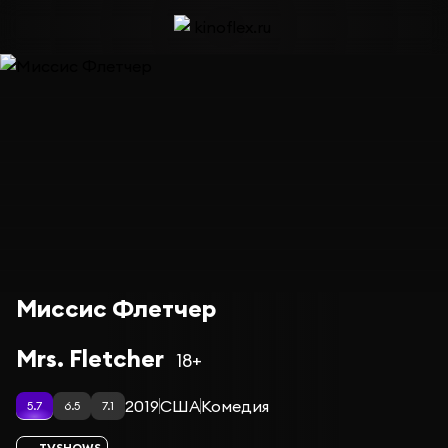
Миссис Флетчер
Mrs. Fletcher
18+
2019
США
Комедия
5.7
6.5
7.1
TVSHOWS