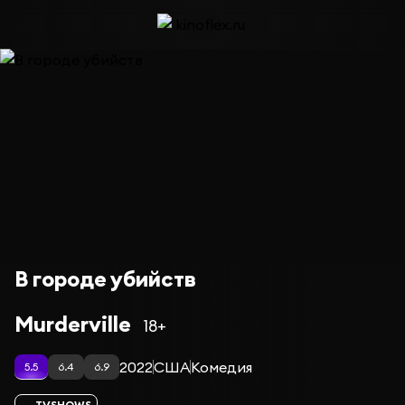
В городе убийств
Murderville
18+
2022
США
Комедия
5.5
6.4
6.9
TVSHOWS