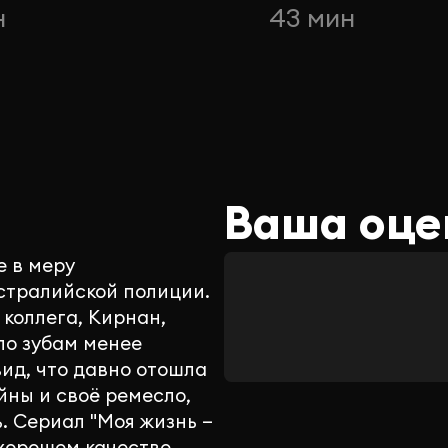
н
43 мин
Ваша оце
е в меру
стралийской полиции.
 коллега, Кирнан,
 по зубам менее
вид, что давно отошла
йны и своё ремесло,
. Сериал "Моя жизнь —
 хорошем качестве.