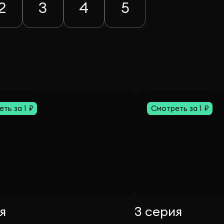
2
3
4
5
ть за 1 ₽
Смотреть за 1 ₽
я
3 серия