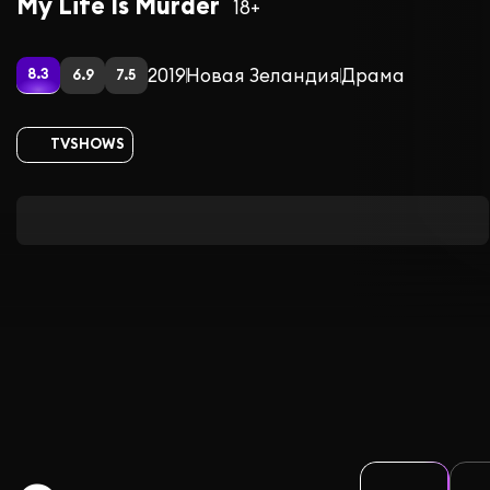
My Life Is Murder
18+
2019
Новая Зеландия
Драма
8.3
6.9
7.5
TVSHOWS