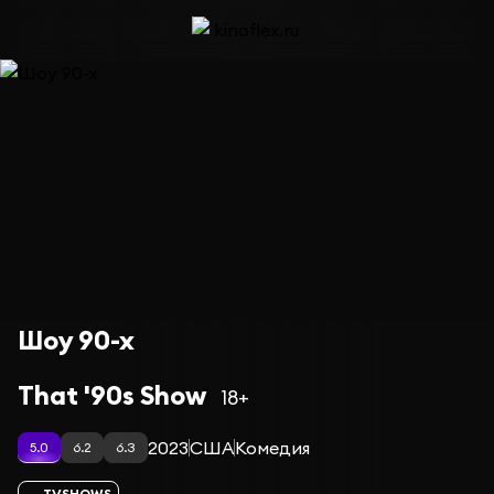
Шоу 90-х
That '90s Show
18+
2023
США
Комедия
5.0
6.2
6.3
TVSHOWS