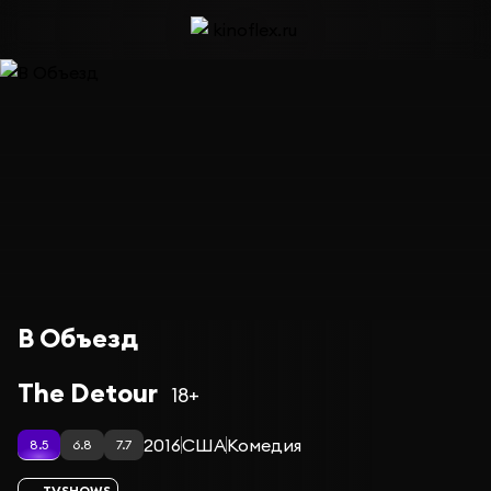
В Объезд
The Detour
18+
2016
США
Комедия
8.5
6.8
7.7
TVSHOWS