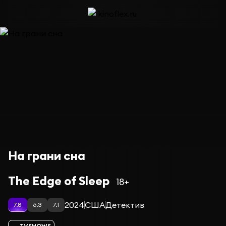
На грани сна
The Edge of Sleep
18+
2024
США
Детектив
7.8
6.3
7.1
TVSHOWS