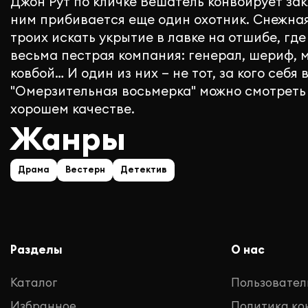
Джон Рут по кличке Вешатель конвоирует зак
ним прибивается еще один охотник. Снежная
троих искать укрытие в лавке на отшибе, гд
весьма пестрая компания: генерал, шериф, 
ковбой… И один из них — не тот, за кого себя
"Омерзительная восьмерка" можно смотреть 
хорошем качестве.
Жанры
Драма
Вестерн
Детектив
Разделы
О нас
Каталог
Пользовател
Избранное
Политика к