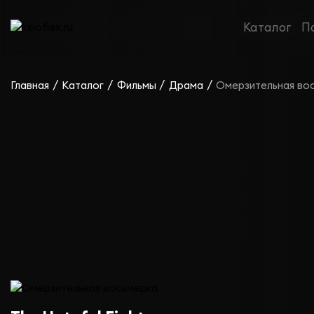
Фильм Омерзительная восьмерка
Каталог
П
/
/
/
/
Главная
Каталог
Фильмы
Драма
Омерзительная во