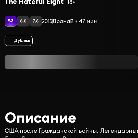
The Hateful Eight
18+
2015
Драма
2 ч 47 мин
9.3
8.0
7.8
Дубляж
Описание
США после Гражданской войны. Легендарный