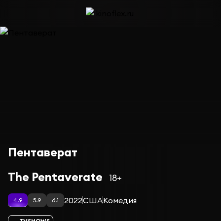
Пентаверат
The Pentaverate
18+
2022
США
Комедия
4.9
5.9
6.1
TVSHOWS