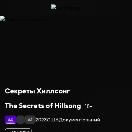
Секреты Хиллсонг
The Secrets of Hillsong
18+
2023
США
Документальный
6.0
-
6.7
TVSHOWS