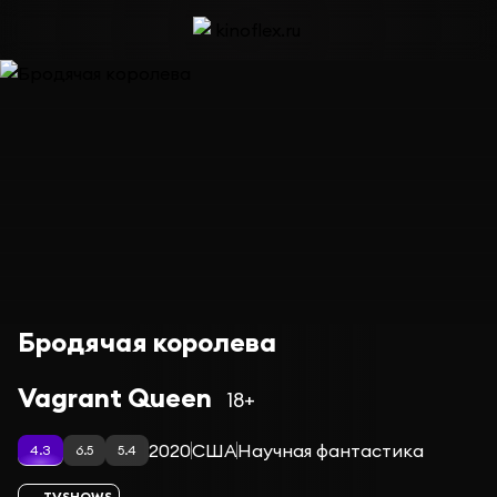
Бродячая королева
Vagrant Queen
18+
2020
США
Научная фантастика
4.3
6.5
5.4
TVSHOWS