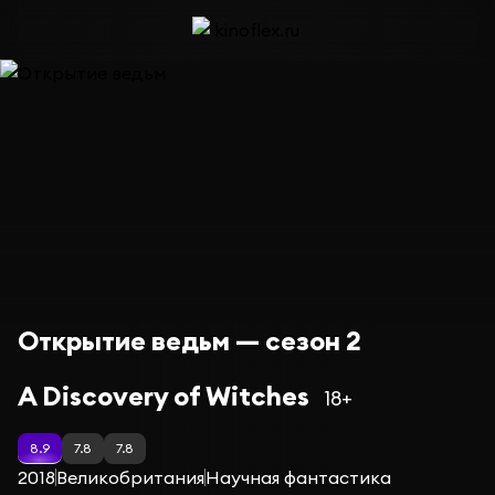
Открытие ведьм — сезон 2
A Discovery of Witches
18+
8.9
7.8
7.8
2018
Великобритания
Научная фантастика